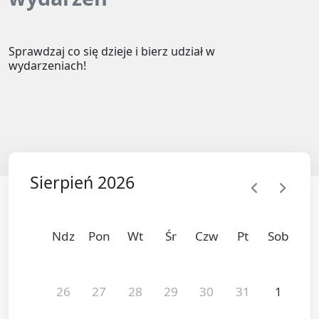
Sprawdzaj co się dzieje i bierz udział w
wydarzeniach!
Sierpień 2026
chevron_left
chevron_right
Ndz
Pon
Wt
Śr
Czw
Pt
Sob
26
27
28
29
30
31
1