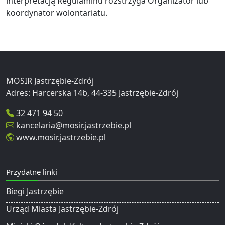
interpretacją Regulaminu rozstrzyga Organizator lub
koordynator wolontariatu.
MOSIR Jastrzębie-Zdrój
32 471 94 50
kancelaria@mosir.jastrzebie.pl
www.mosir.jastrzebie.pl
Przydatne linki
Biegi Jastrzębie
Urząd Miasta Jastrzębie-Zdrój