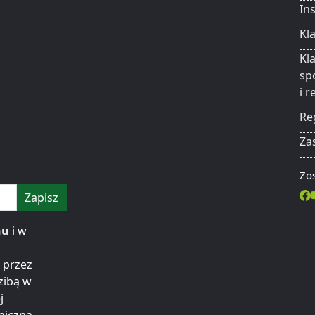
In
Kl
Kl
sp
i 
Re
Za
Zos
Zapisz
nu
i w
 przez
zibą w
j