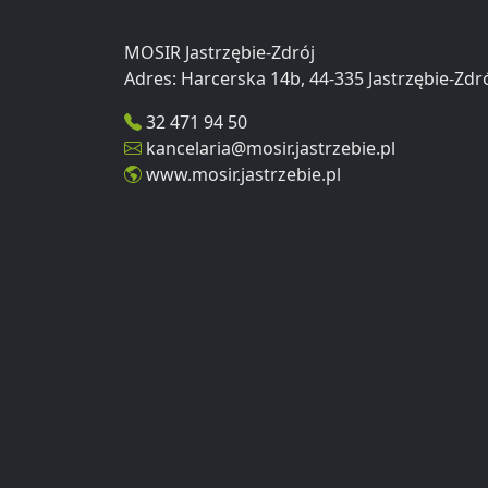
MOSIR Jastrzębie-Zdrój
32 471 94 50
kancelaria@mosir.jastrzebie.pl
www.mosir.jastrzebie.pl