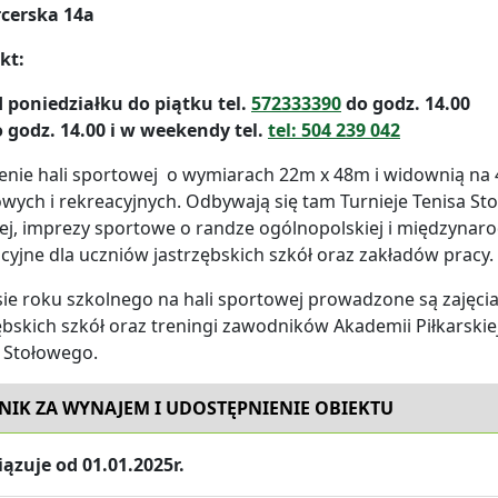
rcerska 14a
kt:
 poniedziałku do piątku tel.
572333390
do godz. 14.00
 godz. 14.00 i w weekendy tel.
tel: 504 239 042
enie hali sportowej o wymiarach 22m x 48m i widownią na
wych i rekreacyjnych. Odbywają się tam Turnieje Tenisa Stoł
j, imprezy sportowe o randze ogólnopolskiej i międzynaro
cyjne dla uczniów jastrzębskich szkół oraz zakładów pracy.
ie roku szkolnego na hali sportowej prowadzone są zajęci
ębskich szkół oraz treningi zawodników Akademii Piłkarskiej
 Stołowego.
NIK ZA WYNAJEM I UDOSTĘPNIENIE OBIEKTU
ązuje od 01
.01.2025r.