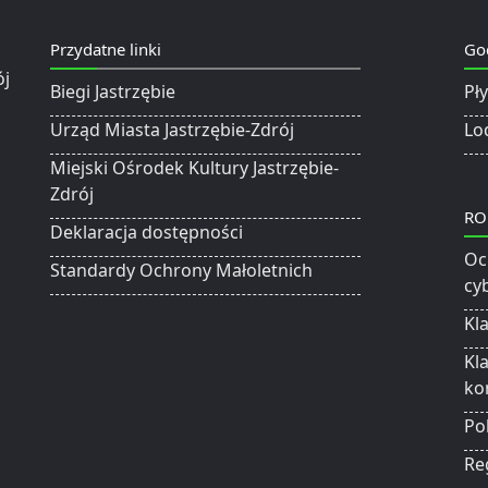
Przydatne linki
Go
Biegi Jastrzębie
Pł
Urząd Miasta Jastrzębie-Zdrój
Lo
Miejski Ośrodek Kultury Jastrzębie-
Zdrój
RO
Deklaracja dostępności
Oc
Standardy Ochrony Małoletnich
cy
Kl
Kl
ko
Po
Re