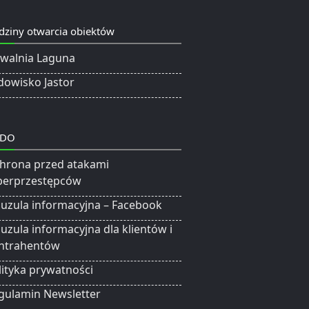
dziny otwarcia obiektów
ywalnia Laguna
dowisko Jastor
DO
hrona przed atakami
berprzestępców
auzula informacyjna – Facebook
auzula informacyjna dla klientów i
ntrahentów
lityka prywatności
gulamin Newsletter