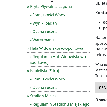
ul.Ha
» Kryta Pływalnia Laguna
Konta
» Stan Jakości Wody
od
» Wyniki badań
po
» Ocena roczna
Na ter
» Watermania
sporto
» Hala Widowiskowo-Sportowa
Halowe
rekrea
» Regulamin Hali Widowiskowo-
Sportowej
W czas
jastrz
» Kąpielisko Zdrój
Tenisa
» Stan Jakości Wody
» Ocena roczna
CEN
» Stadion Miejski
Obowi
» Regulamin Stadionu Miejskiego