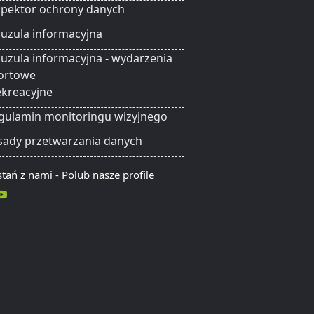
spektor ochrony danych
auzula informacyjna
auzula informacyjna - wydarzenia
ortowe
rekreacyjne
gulamin monitoringu wizyjnego
sady przetwarzania danych
tań z nami - Polub nasze profile