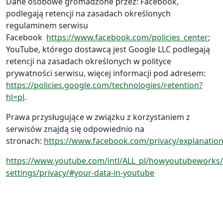
Dane osobowe gromadzone przez: Facebook,
podlegają retencji na zasadach określonych
regulaminem serwisu
Facebook
https://www.facebook.com/policies_center
;
YouTube, którego dostawcą jest Google LLC podlegają
retencji na zasadach określonych w polityce
prywatności serwisu, więcej informacji pod adresem:
https://policies.google.com/technologies/retention?
hl=pl
.
Prawa przysługujące w związku z korzystaniem z
serwisów znajdą się odpowiednio na
stronach:
https://www.facebook.com/privacy/explanatio
https://www.youtube.com/intl/ALL_pl/howyoutubeworks/
settings/privacy/#your-data-in-youtube