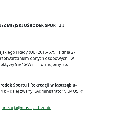
EZ MIEJSKI OŚRODEK SPORTU I
ejskiego i Rady (UE) 2016/679 z dnia 27
 przetwarzaniem danych osobowych i w
rektywy 95/46/WE informujemy, że:
rodek Sportu i Rekreacji w Jastrzębiu-
14 b - dalej zwany: „Administrator”, „MOSiR”
ganizacja@mosir.jastrzebie
.