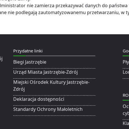
ministrator nie zamierza przekazywać danych do państwa 
ne nie podlegają zautomatyzowanemu przetwarzaniu, w ty
Przydatne linki
Go
Biegi Jastrzębie
Pł
Urząd Miasta Jastrzębie-Zdrój
Lo
Miejski Ośrodek Kultury Jastrzębie-
Zdrój
RO
Deklaracja dostępności
Oc
Standardy Ochrony Małoletnich
cy
Kl