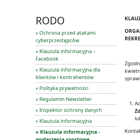
RODO
KLAU
ORGAN
» Ochrona przed atakami
REKRE
cyberprzestępców
» Klauzula informacyjna –
Facebook
Zgodni
» Klauzula informacyjna dla
kwietn
klientów i kontrahentów
spraw
» Polityka prywatności
» Regulamin Newsletter
A
» Inspektor ochrony danych
Zd
lu
» Klauzula informacyjna
Kontak
» Klauzula informacyjna -
wydarzenia sportowe