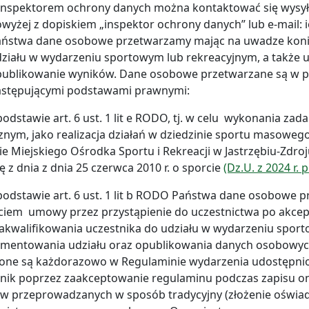
inspektorem ochrony danych można kontaktować się wysyła
wyżej z dopiskiem „inspektor ochrony danych” lub e-mail:
ństwa dane osobowe przetwarzamy mając na uwadze konie
ziału w wydarzeniu sportowym lub rekreacyjnym, a także
ublikowanie wyników. Dane osobowe przetwarzane są w po
astępującymi podstawami prawnymi:
podstawie art. 6 ust. 1 lit e RODO, tj. w celu wykonania za
znym, jako realizacja działań w dziedzinie sportu masoweg
cie Miejskiego Ośrodka Sportu i Rekreacji w Jastrzębiu
 z dnia z dnia 25 czerwca 2010 r. o sporcie
(Dz.U. z 2024 r. 
 podstawie art. 6 ust. 1 lit b RODO Państwa dane os
ciem umowy przez przystąpienie do uczestnictwa po ak
zakwalifikowania uczestnika do udziału w wydarzeniu
mentowania udziału oraz opublikowania danych osobowych 
lone są każdorazowo w Regulaminie wydarzenia udostępnio
nik poprzez zaakceptowanie regulaminu podczas zapisu onlin
ów przeprowadzanych w sposób tradycyjny (złożenie oświa