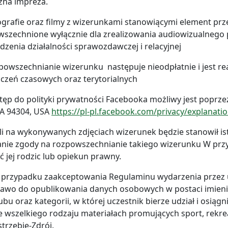
zna impreza.
ografie oraz filmy z wizerunkami stanowiącymi element prz
wszechnione wyłącznie dla zrealizowania audiowizualneg
zenia działalności sprawozdawczej i relacyjnej
powszechnianie wizerunku następuje nieodpłatnie i jest r
czeń czasowych oraz terytorialnych
tęp do polityki prywatności Facebooka możliwy jest poprzez:
CA 94304, USA
https://pl-pl.facebook.com/privacy/explanati
eli na wykonywanych zdjęciach wizerunek będzie stanowił is
nie zgody na rozpowszechnianie takiego wizerunku W przy
ć jej rodzic lub opiekun prawny.
przypadku zaakceptowania Regulaminu wydarzenia przez 
awo do opublikowania danych osobowych w postaci imienia 
ubu oraz kategorii, w której uczestnik bierze udział i osią
 wszelkiego rodzaju materiałach promujących sport, rekre
strzębie-Zdrój.