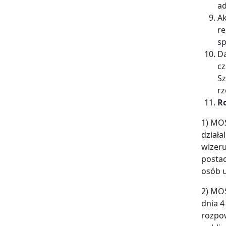
a
Ak
re
sp
Da
cz
Sz
rz
R
1) MOS
działa
wizer
postac
osób u
2) MOS
dnia 4
rozpow