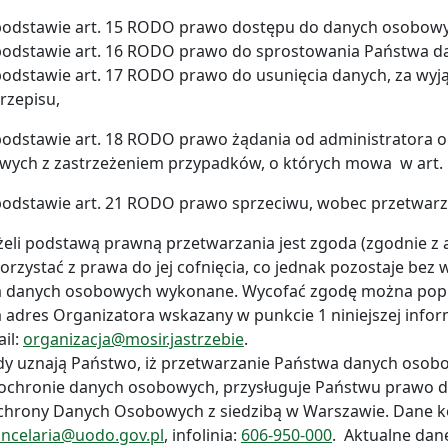
 podstawie art. 15 RODO prawo dostępu do danych osobow
 podstawie art. 16 RODO prawo do sprostowania Państwa 
podstawie art. 17 RODO prawo do usunięcia danych, za wyjątk
rzepisu,
podstawie art. 18 RODO prawo żądania od administratora 
wych z zastrzeżeniem przypadków, o których mowa w art. 
 podstawie art. 21 RODO prawo sprzeciwu, wobec przetwar
żeli podstawą prawną przetwarzania jest zgoda (zgodnie z a
orzystać z prawa do jej cofnięcia, co jednak pozostaje bez 
 danych osobowych wykonane. Wycofać zgodę można poprz
 adres Organizatora wskazany w punkcie 1 niniejszej inform
il:
organizacja@mosir.jastrzebie
.
y uznają Państwo, iż przetwarzanie Państwa danych osob
ochronie danych osobowych, przysługuje Państwu prawo do
chrony Danych Osobowych z siedzibą w Warszawie. Dane
ncelaria@uodo.gov.pl
, infolinia:
606-950-000
. Aktualne da