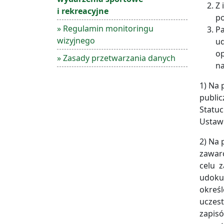
Z 
i rekreacyjne
po
» Regulamin monitoringu
Pa
wizyjnego
ud
op
» Zasady przetwarzania danych
n
1) Na 
public
Statu
Ustawę
2) Na
zawar
celu 
udoku
okreś
uczest
zapis