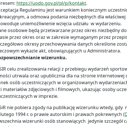
dresem:
https://uodo.gov.pl/pl/p/kontakt
.
ceptacja Regulaminu jest warunkiem koniecznym uczestn
kreacyjnym, a odmowa podania niezbędnych dla właściwej
owoduje uniemożliwienie wzięcia udziału w wydarzeniu.
ne osobowe będą przetwarzane przez okres niezbędny do re
asie przez okres oraz w zakresie wymaganym przez przep
czegółowo okresy przechowywania danych określone zostały
eczowym wykazie akt, obowiązujących u Administratora.
ozpowszechnianie wizerunku.
IR celu zrealizowania relacji z przebiegu wydarzeń sporto
lności utrwala oraz upublicznia dla na stronie internetow
unek osób uczestniczących w organizowanych wydarzen
i materiałów zdjęciowych i filmowych, ukazując osoby ucze
czestniczących w imprezie.
iR nie pobiera zgody na publikację wizerunku wtedy, gdy na
 lutego 1994 r. o prawie autorskim i prawach pokrewnych
(D
szechnia wizerunki osób stanowiących jedynie szczegół cał