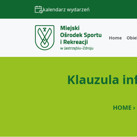
kalendarz wydarzeń
Home
Obie
Klauzula i
HOME › 