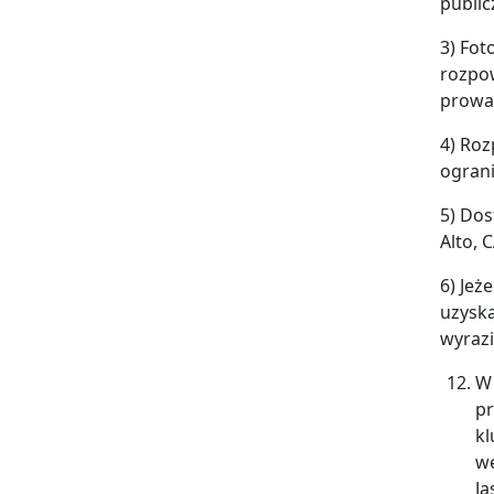
public
3) Fot
rozpo
prowad
4) Roz
ograni
5) Dos
Alto, 
6) Jeż
uzyska
wyrazi
W 
pr
kl
we
Ja