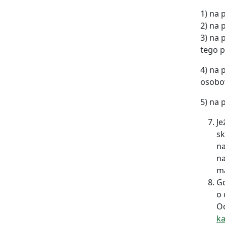
1) na
2) na
3) na 
tego p
4) na 
osobo
5) na
Je
sk
na
na
ma
Gd
o 
O
ka