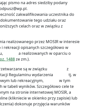
jąc pismo na adres siedziby podany
 iodpusz@wp.pl.
czność zakwalifikowania uczestnika do
 udokumentowanie tego udziału oraz
niższych celach oraz w związku z
dania realizowanego przez MOSIR w interesie
o i rekreacji opisanych szczegółowo w
-Zdroju, a realizowanych w oparciu o
poz. 1488
ze zm.).
obowe przetwarzane są w związku z
ceptacji Regulaminu wydarzenia tj. w
 sportowym lub rekreacyjnym, w tym
w tabeli wyników. Szczegółowo cele te
nym na stronie internetowej MOSIR, a
e (klikniecie w okienko przy zapisie) lub
dczenia) dokonuje przyjęcia warunków