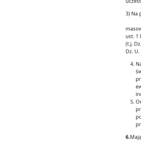
uczes
3) Na 
w szc
m
ust. 1
(t.j. 
Dz. U. 
Na
ś
pr
ew
in
O
p
po
pr
6.
Mają