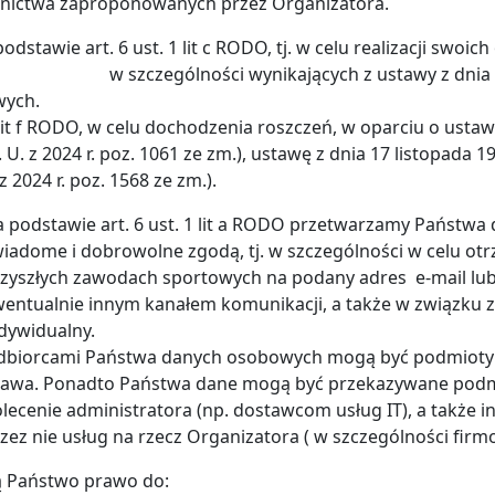
tnictwa zaproponowanych przez Organizatora.
podstawie art. 6 ust. 1 lit c RODO, tj. w celu realizacji sw
zególności wynikających z ustawy z dnia 20 marc
asowych. 4) Na pod
 lit f RODO, w celu dochodzenia roszczeń, w oparciu o ustaw
Dz. U. z 2024 r. poz. 1061 ze zm.), ustawę z dnia 17 listopada
z 2024 r. poz. 1568 ze zm.).
 podstawie art. 6 ust. 1 lit a RODO przetwarzamy Państwa 
wiadome i dobrowolne zgodą, tj. w szczególności w
zyszłych zawodach sportowych na podany adres e-mail l
entualnie innym kanałem komunikacji, a także w związku 
dywidualny.
dbiorcami Państwa danych osobowych mogą być podmioty
rawa. Ponadto Państwa dane mogą być przekazywane pod
lecenie administratora (np. dostawcom usług IT), a także 
zez nie usług na rzecz Organizatora ( w szczególności firm
 Państwo prawo do: