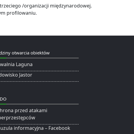
trzeciego /organizacji międzynarodowej.
m profilowaniu.
dziny otwarcia obiektów
ywalnia Laguna
dowisko Jastor
DO
hrona przed atakami
berprzestępców
auzula informacyjna – Facebook