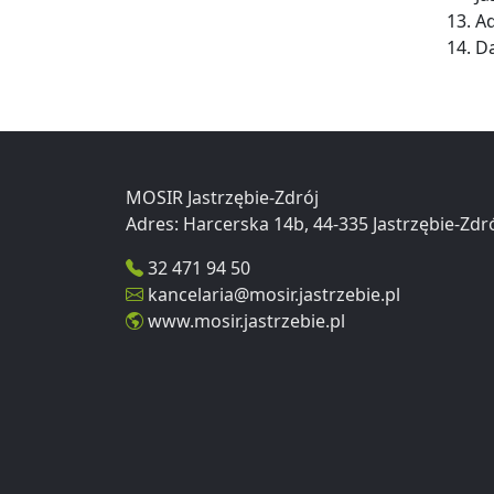
Ad
Da
MOSIR Jastrzębie-Zdrój
32 471 94 50
kancelaria@mosir.jastrzebie.pl
www.mosir.jastrzebie.pl