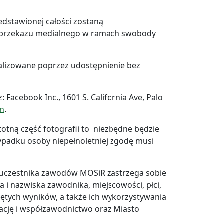
edstawionej całości zostaną
o przekazu medialnego w ramach swobody
ealizowane poprzez udostępnienie bez
 Facebook Inc., 1601 S. California Ave, Palo
on
.
totną część fotografii to niezbędne będzie
padku osoby niepełnoletniej zgodę musi
uczestnika zawodów MOSiR zastrzega sobie
i nazwiska zawodnika, miejscowości, płci,
gniętych wyników, a także ich wykorzystywania
ację i współzawodnictwo oraz Miasto