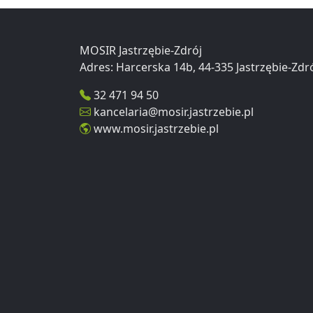
MOSIR Jastrzębie-Zdrój
32 471 94 50
kancelaria@mosir.jastrzebie.pl
www.mosir.jastrzebie.pl