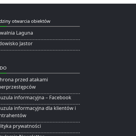
dziny otwarcia obiektów
ywalnia Laguna
dowisko Jastor
DO
hrona przed atakami
berprzestępców
auzula informacyjna – Facebook
auzula informacyjna dla klientów i
ntrahentów
lityka prywatności