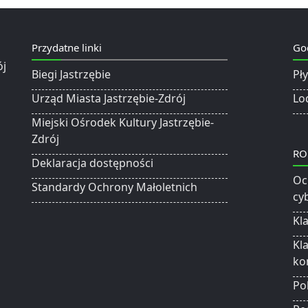
Przydatne linki
Go
Biegi Jastrzębie
Pł
Urząd Miasta Jastrzębie-Zdrój
Lo
Miejski Ośrodek Kultury Jastrzębie-
Zdrój
RO
Deklaracja dostępności
Oc
Standardy Ochrony Małoletnich
cy
Kl
Kl
ko
Po