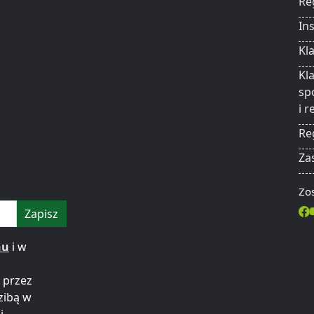
Re
In
Kl
Kl
sp
i 
Re
Za
Zos
Zapisz
nu
i w
 przez
zibą w