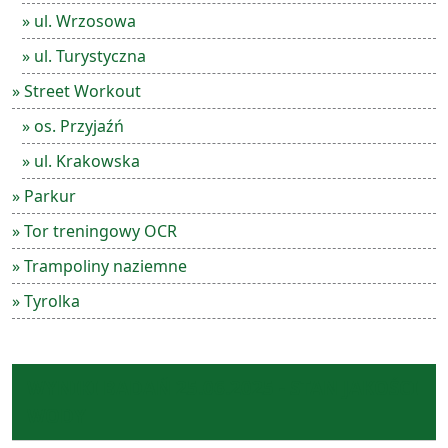
» ul. Wrzosowa
» ul. Turystyczna
» Street Workout
» os. Przyjaźń
» ul. Krakowska
» Parkur
» Tor treningowy OCR
» Trampoliny naziemne
» Tyrolka
WYNIKI BADAŃ 25.06.2025 - STAN JAKOŚCI
WODY